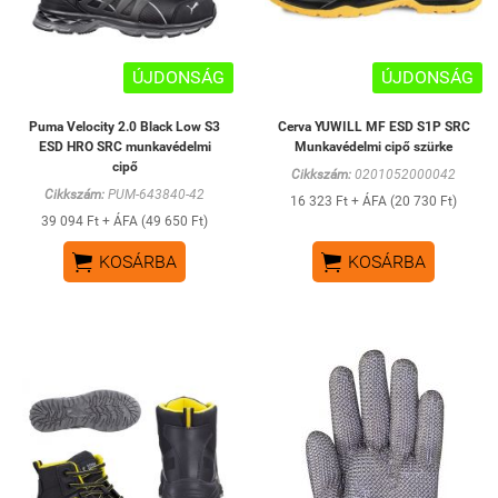
ÚJDONSÁG
ÚJDONSÁG
Puma Velocity 2.0 Black Low S3
Cerva YUWILL MF ESD S1P SRC
ESD HRO SRC munkavédelmi
Munkavédelmi cipő szürke
cipő
Cikkszám:
0201052000042
Cikkszám:
PUM-643840-42
16 323 Ft + ÁFA (20 730 Ft)
39 094 Ft + ÁFA (49 650 Ft)


KOSÁRBA
KOSÁRBA