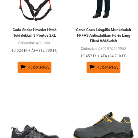
Cado Snake Heveder Hátsó
Cerva Coen Lángálló Munkakabát
Toldalékkal, 3 Pontos 2XL
FR+AS Antisztatikus Hő és Láng
Elleni Védőkabát
Cikkszám:
AP30XXL
Cikkszám:
0301010640052
10 024 Ft + ÁFA (12 730 Ft)
19 457 Ft + ÁFA (24 710 Ft)


KOSÁRBA
KOSÁRBA