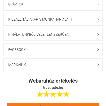
GYÁRTÓK

KISZÁLLÍTÁS AKÁR 3 MUNKANAP ALATT

KÍNÁLATUNKBÓL VÉLETLENSZERŰEN

FACEBOOK

MÁRKÁINK

Webáruház értékelés
truetrade.hu




