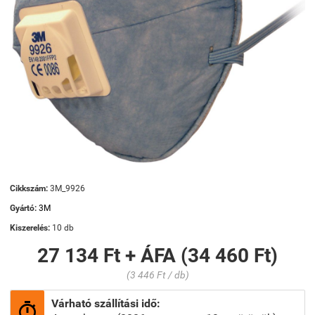
Cikkszám:
3M_9926
Gyártó:
3M
Kiszerelés:
10 db
27 134 Ft + ÁFA (34 460 Ft)
(3 446 Ft / db)
Várható szállítási idő:
