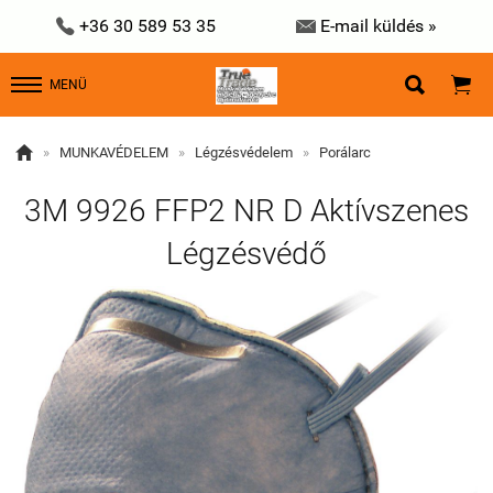


+36 30 589 53 35
E-mail küldés »


MENÜ

»
MUNKAVÉDELEM
»
Légzésvédelem
»
Porálarc
3M 9926 FFP2 NR D Aktívszenes
Légzésvédő