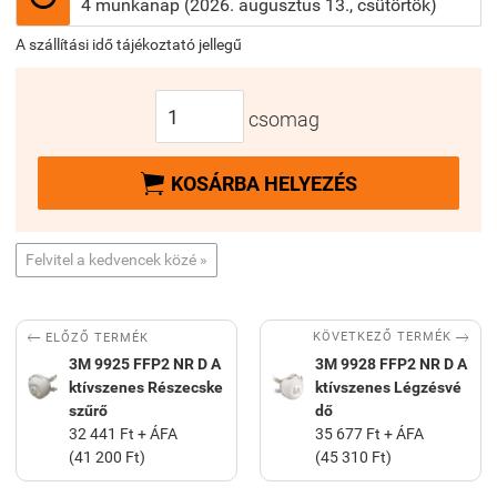
4 munkanap (2026. augusztus 13., csütörtök)
A szállítási idő tájékoztató jellegű
csomag

KOSÁRBA HELYEZÉS
Felvitel a kedvencek közé »


KÖVETKEZŐ TERMÉK
ELŐZŐ TERMÉK
3M 9925 FFP2 NR D A
3M 9928 FFP2 NR D A
ktívszenes Részecske
ktívszenes Légzésvé
szűrő
dő
32 441 Ft + ÁFA
35 677 Ft + ÁFA
(41 200 Ft)
(45 310 Ft)