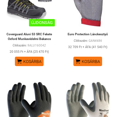
ÚJDONSÁG
Coverguard Aluni S3 SRC Fekete
Euro Protection Lánckesztyű
Oxford Munkavédelmi Bakancs
Cikkszám:
GAN4486
Cikkszám:
9ALU160042
32 709 Ft + ÁFA (41 540 Ft)
20 055 Ft + ÁFA (25 470 Ft)


KOSÁRBA
KOSÁRBA