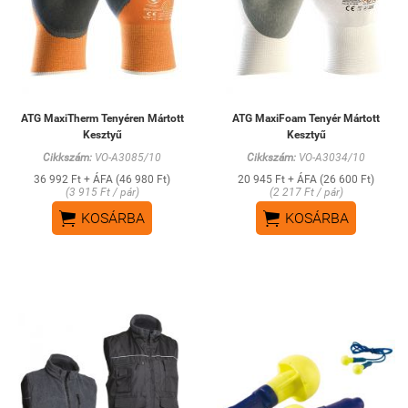
ATG MaxiTherm Tenyéren Mártott
ATG MaxiFoam Tenyér Mártott
Kesztyű
Kesztyű
Cikkszám:
VO-A3085/10
Cikkszám:
VO-A3034/10
36 992 Ft + ÁFA (46 980 Ft)
20 945 Ft + ÁFA (26 600 Ft)
(3 915 Ft / pár)
(2 217 Ft / pár)


KOSÁRBA
KOSÁRBA