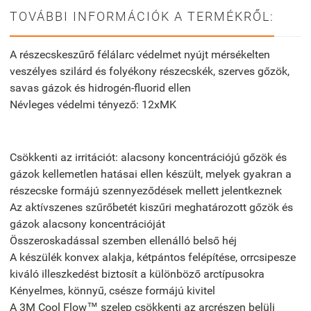
TOVÁBBI INFORMÁCIÓK A TERMÉKRŐL:
A részecskeszűrő félálarc védelmet nyújt mérsékelten
veszélyes szilárd és folyékony részecskék, szerves gőzök,
savas gázok és hidrogén-fluorid ellen
Névleges védelmi tényező: 12xMK
Csökkenti az irritációt: alacsony koncentrációjú gőzök és
gázok kellemetlen hatásai ellen készült, melyek gyakran a
részecske formájú szennyeződések mellett jelentkeznek
Az aktívszenes szűrőbetét kiszűri meghatározott gőzök és
gázok alacsony koncentrációját
Összeroskadással szemben ellenálló belső héj
A készülék konvex alakja, kétpántos felépítése, orrcsipesze
kiváló illeszkedést biztosít a különböző arctípusokra
Kényelmes, könnyű, csésze formájú kivitel
A 3M Cool Flow™ szelep csökkenti az arcrészen belüli