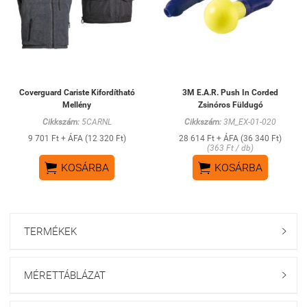
Coverguard Cariste Kifordítható
3M E.A.R. Push In Corded
Mellény
Zsinóros Füldugó
Cikkszám:
5CARNL
Cikkszám:
3M_EX-01-020
9 701 Ft + ÁFA (12 320 Ft)
28 614 Ft + ÁFA (36 340 Ft)
(363 Ft / db)


KOSÁRBA
KOSÁRBA
TERMÉKEK

MÉRETTÁBLÁZAT
