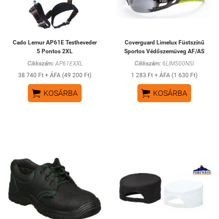
Cado Lemur AP61E Testheveder
Coverguard Limelux Füstszínű
5 Pontos 2XL
Sportos Védőszemüveg AF/AS
Cikkszám:
AP61EXXL
Cikkszám:
6LIMS00NSI
38 740 Ft + ÁFA (49 200 Ft)
1 283 Ft + ÁFA (1 630 Ft)


KOSÁRBA
KOSÁRBA