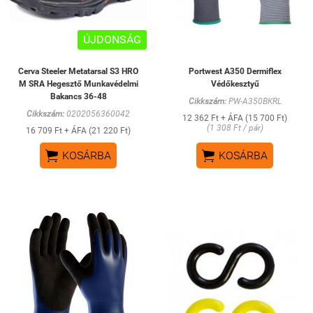
ÚJDONSÁG
Cerva Steeler Metatarsal S3 HRO
Portwest A350 Dermiflex
M SRA Hegesztő Munkavédelmi
Védőkesztyű
Bakancs 36-48
Cikkszám:
PW-A350BKRL
Cikkszám:
0202056360042
12 362 Ft + ÁFA (15 700 Ft)
(1 308 Ft / pár)
16 709 Ft + ÁFA (21 220 Ft)


KOSÁRBA
KOSÁRBA