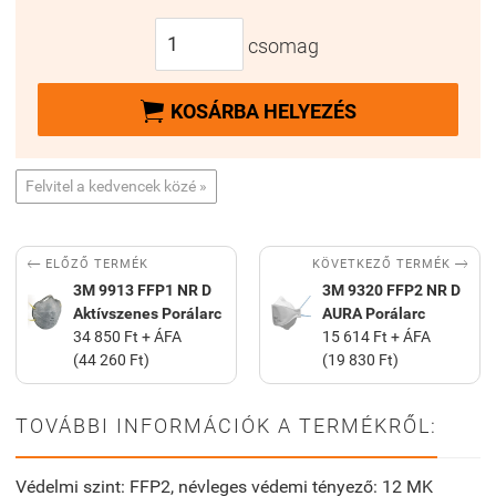
csomag

KOSÁRBA HELYEZÉS
Felvitel a kedvencek közé »


KÖVETKEZŐ TERMÉK
ELŐZŐ TERMÉK
3M 9913 FFP1 NR D
3M 9320 FFP2 NR D
Aktívszenes Porálarc
AURA Porálarc
34 850 Ft + ÁFA
15 614 Ft + ÁFA
(44 260 Ft)
(19 830 Ft)
TOVÁBBI INFORMÁCIÓK A TERMÉKRŐL:
Védelmi szint: FFP2, névleges védemi tényező: 12 MK