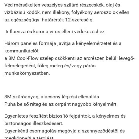
Véd mérsékelten veszélyes szilárd részecskék, olaj és
vízbázisú ködök, nem illékony, folyékony aeroszolok ellen
az egészségügyi határérték 12-szereséig.
Influenza és korona vírus elleni védekezéshez
Három paneles formája javítja a kényelemérzetet és a
kommunikációt
a 3M Cool-Flow szelep csökkenti az arcrészen belüli levegő-
felmelegedést, főleg meleg és/vagy párás
munkakörnyezetben.
3M szűrőanyag, alacsony légzési ellenállás
Puha belső réteg és az orrpánt nagyobb kényelmért.
Egyenletes feszítést biztosító fejpántok, a kényelmes és
biztonságos illeszkedésért.
Egyenkénti csomagolás megóvja a szennyeződéstől és
megkönnyíti a tárolást