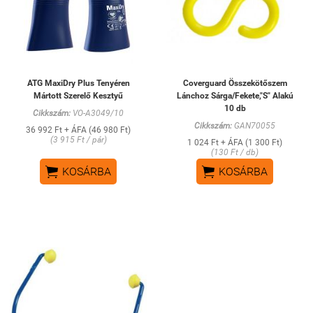
ATG MaxiDry Plus Tenyéren
Coverguard Összekötőszem
Mártott Szerelő Kesztyű
Lánchoz Sárga/Fekete,"S" Alakú
10 db
Cikkszám:
VO-A3049/10
Cikkszám:
GAN70055
36 992 Ft + ÁFA (46 980 Ft)
(3 915 Ft / pár)
1 024 Ft + ÁFA (1 300 Ft)
(130 Ft / db)


KOSÁRBA
KOSÁRBA