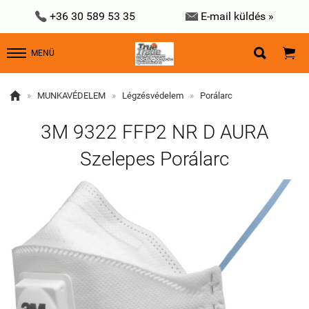


+36 30 589 53 35
E-mail küldés »


MENÜ

»
MUNKAVÉDELEM
»
Légzésvédelem
»
Porálarc
3M 9322 FFP2 NR D AURA
Szelepes Porálarc