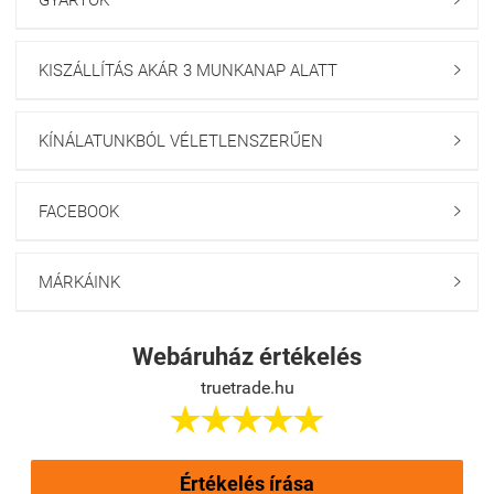
GYÁRTÓK
KISZÁLLÍTÁS AKÁR 3 MUNKANAP ALATT

KÍNÁLATUNKBÓL VÉLETLENSZERŰEN

FACEBOOK

MÁRKÁINK

Webáruház értékelés
truetrade.hu





Értékelés írása