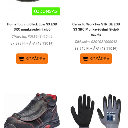
ÚJDONSÁG
Puma Touring Black Low S3 ESD
Cerva To Work For STRIDE ESD
SRC munkavédelmi cipő
S3 SRC Munkavédelmi félcipő
szürke
Cikkszám:
PUM-643410-42
Cikkszám:
0201021000042
37 898 Ft + ÁFA (48 130 Ft)
33 945 Ft + ÁFA (43 110 Ft)


KOSÁRBA
KOSÁRBA