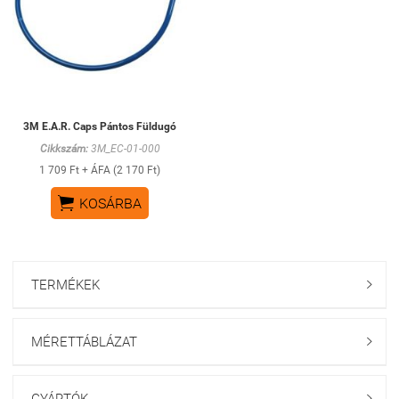
3M E.A.R. Caps Pántos Füldugó
Cikkszám:
3M_EC-01-000
1 709 Ft + ÁFA (2 170 Ft)

KOSÁRBA
TERMÉKEK

MÉRETTÁBLÁZAT

