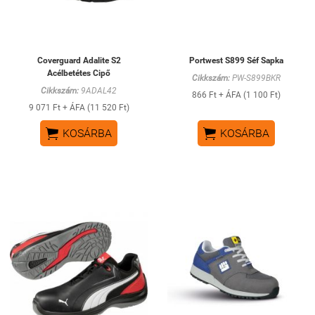
Coverguard Adalite S2
Portwest S899 Séf Sapka
Acélbetétes Cipő
Cikkszám:
PW-S899BKR
Cikkszám:
9ADAL42
866 Ft + ÁFA (1 100 Ft)
9 071 Ft + ÁFA (11 520 Ft)


KOSÁRBA
KOSÁRBA