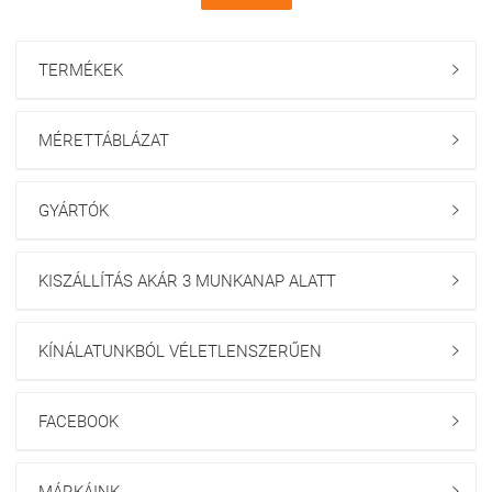
TERMÉKEK

MÉRETTÁBLÁZAT

GYÁRTÓK

KISZÁLLÍTÁS AKÁR 3 MUNKANAP ALATT

KÍNÁLATUNKBÓL VÉLETLENSZERŰEN

FACEBOOK

