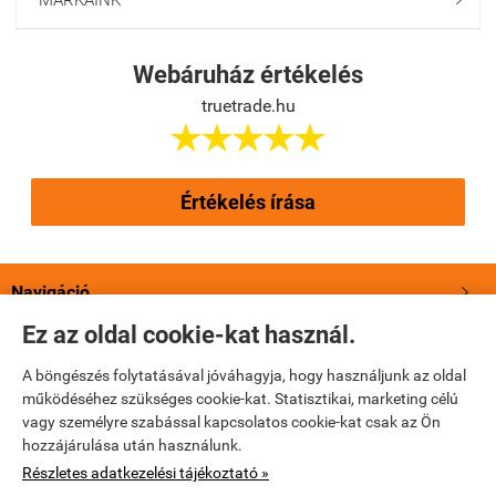
MÁRKÁINK
Webáruház értékelés
truetrade.hu





Értékelés írása
Navigáció

Ez az oldal cookie-kat használ.
Saját fiók

A böngészés folytatásával jóváhagyja, hogy használjunk az oldal
működéséhez szükséges cookie-kat. Statisztikai, marketing célú
Bemutatkozás

vagy személyre szabással kapcsolatos cookie-kat csak az Ön
hozzájárulása után használunk.
Elérhetőségek

Részletes adatkezelési tájékoztató »