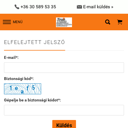


+36 30 589 53 35
E-mail küldés »


MENÜ
ELFELEJTETT JELSZÓ
E-mail*:
Biztonsági kód*:
Gépelje be a biztonsági kódot*: