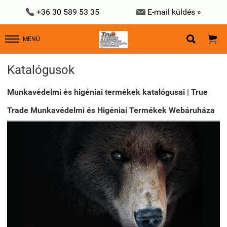


+36 30 589 53 35
E-mail küldés »


MENÜ
Katalógusok
Munkavédelmi és higéniai termékek katalógusai | True
Trade Munkavédelmi és Higéniai Termékek Webáruháza