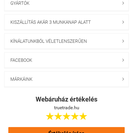
GYÁRTÓK

KISZÁLLÍTÁS AKÁR 3 MUNKANAP ALATT

KÍNÁLATUNKBÓL VÉLETLENSZERŰEN

FACEBOOK

MÁRKÁINK

Webáruház értékelés
truetrade.hu




